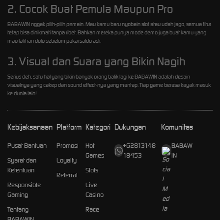
2. Cocok Buat Pemula Maupun Pro
BABAWIN nggak pilih-pilih pemain. Mau kamu baru nyobain slot atau udah jago, semua fitur
tetap bisa dinikmati tanpa ribet. Bahkan mereka punya mode demo juga buat kamu yang
mau latihan dulu sebelum pakai saldo asli.
3. Visual dan Suara yang Bikin Nagih
Serius deh, satu hal yang bikin banyak orang balik lagi ke BABAWIN adalah desain
visualnya yang cakep dan sound effect-nya yang mantap. Tiap game berasa kayak masuk
ke dunia lain!
Kebijaksanaan
Platform
Kategori
Dukungan
Komunitas
Pusat Bantuan
Promosi
Hot
+62813148
BABAW
Games
18453
IN
Syarat dan
Loyalty
Ketentuan
Slots
Referral
Responsible
Live
Gaming
Casino
Tentang
Race
BABAWIN