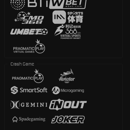
Crash Game