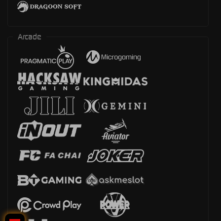
Arcade
Tap Me!