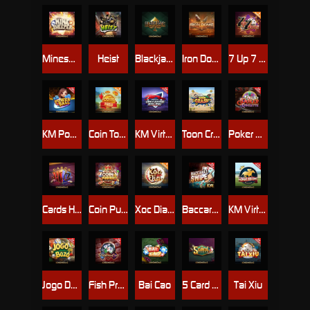
Minesweeper
Heist
Blackjack
Iron Dome
7 Up 7 Down
KM Power Ball
Coin Toss
KM Virtual Greyhound Racing
Toon Crash
Poker Roulette
Cards Hi Lo
Coin Pusher
Xoc Dia Lightning
Baccarat: Swipe
KM Virtual Horse Racing
Jogo De Bozo
Fish Prawn Crab 2
Bai Cao
5 Card Poker
Tai Xiu