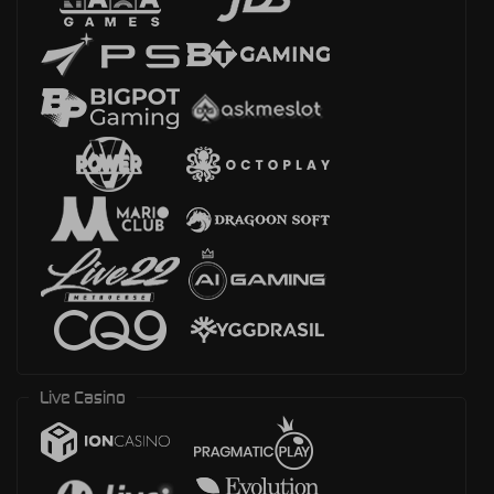
Live Casino