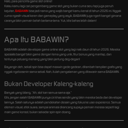
Halo, para pencinta game slot online!
Kalau kamu lagi cari pengembang game slot yang bukan cuma seru tapi juga penuh
kejutan,
BABAWIN
bisa jadi nama yang wajib banget kamu kenal di tahun 2026 ini. Nggak
cuma ngasih visual keren dan gameplay yang asyik, BABAWIN juga ngerti banget gimana
caranya bikin pemain betah berlama-lama. Yuk, kita bahas lebih dalam!
Apa Itu BABAWIN?
BABAWIN adalah developer game online slot yang lagi naik daun di tahun 2026. Mereka
spesialis banget bikin game dengan tema yang unik, fitur bonus yang mantap, dan
tentunya peluang menang yang bikin jantung deg-degan!
Bayangin deh, sekali spin bisa dapet maxwin gede-gedean, ditambah tampilan grafis yang
nggak ngebosenin sama sekali. Nah, itulah pengalaman yang ditawarin sama BABAWIN.
Bukan Developer Kaleng-kaleng
Banyak yang bilang, “Ah, slot kan semua sama aja.”
Eits, jangan salah! BABAWIN punya ciri khas sendiri yang bikin mereka beda dari developer
lainnya. Salah satunya adalah pendekatan desain yang fokus ke user experience. Semua
elemen visual, efek suara, sampai animasi dirancang supaya pemain merasa seperti lagi
main game konsol, bukan sekadar spin-spin doang.