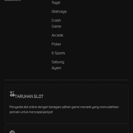
Togel
Olahraga
Crash
Game
Arcade
Poker
E-Sports
Sabung
Ayam
TARUHAN SLOT
Penyedia slot online dengan beragam pilihan game menarik yang memudahkan
pemain untuk mencapai jackpot