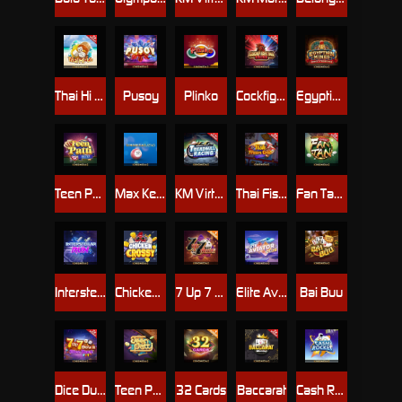
Thai Hi Lo 2
Pusoy
Plinko
Cockfighting Arena
Egyptian Mines
Teen Patti Blitz
Max Keno
KM Virtual Treadmill Racing
Thai Fish Prawn Crab
Fan Tan Classic
Interstellar Run
Chicken Crossy
7 Up 7 Down Rush
Elite Aviator Club
Bai Buu
Dice Duet
Teen Patti
32 Cards
Baccarat
Cash Rocket