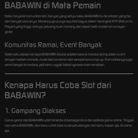
BABAWIN di Mata Pemain
Kalau tanya ke komunitas slot, banyak yang setuju kalau BABAWIN itu developer yang fair
dan banyak bonusnya. Mereka juga punya reputasi bagus dalam hal tingkat RTP (Return to
Player) yang tinggi. Artinya, peluang buat menang dan dapet balik modal tuh lumayan
gede!
Komunitas Ramai, Event Banyak
Salah satu alasan kenapa BABAWIN disukai adalah karena mereka sering adain event
dengan hadiah menarik, mulai dari turnamen slot sampai bonus top-up. Komunitasnya juga
rame banget di medsos, jadi kamu nggak bakal ngerasa main sendirian.
Kenapa Harus Coba Slot dari
BABAWIN?
1. Gampang Diakses
Game-game dari BABAWIN udah tersedia di berbagai situs dan aplikasi game online. Tinggal
cari nama BABAWIN, dan kamu udah bisa mulai petualangan slot kamu kapan aja, di mana
aja.