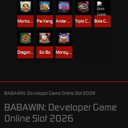
Monkey King Roulette
Pai Kang
Andar Bahar
Triple Chance
Bola Golek
Dragon Tiger 2
Sic Bo
Money Wheel Deluxe
BABAWIN: Developer Game Online Slot 2026
BABAWIN: Developer Game
Online Slot 2026