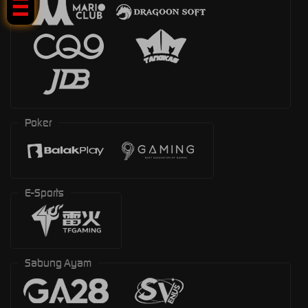
Poker
E-Sports
Sabung Ayam