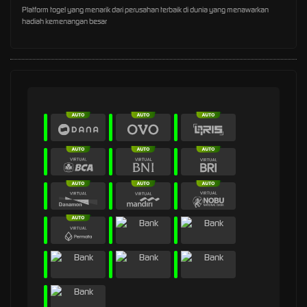
Platform togel yang menarik dari perusahan terbaik di dunia yang menawarkan
hadiah kemenangan besar