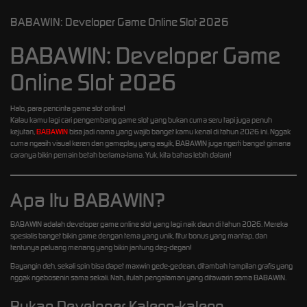
BABAWIN: Developer Game Online Slot 2026
BABAWIN: Developer Game
Online Slot 2026
Halo, para pencinta game slot online!
Kalau kamu lagi cari pengembang game slot yang bukan cuma seru tapi juga penuh
kejutan,
BABAWIN
bisa jadi nama yang wajib banget kamu kenal di tahun 2026 ini. Nggak
cuma ngasih visual keren dan gameplay yang asyik, BABAWIN juga ngerti banget gimana
caranya bikin pemain betah berlama-lama. Yuk, kita bahas lebih dalam!
Apa Itu BABAWIN?
BABAWIN adalah developer game online slot yang lagi naik daun di tahun 2026. Mereka
spesialis banget bikin game dengan tema yang unik, fitur bonus yang mantap, dan
tentunya peluang menang yang bikin jantung deg-degan!
Bayangin deh, sekali spin bisa dapet maxwin gede-gedean, ditambah tampilan grafis yang
nggak ngebosenin sama sekali. Nah, itulah pengalaman yang ditawarin sama BABAWIN.
Bukan Developer Kaleng-kaleng