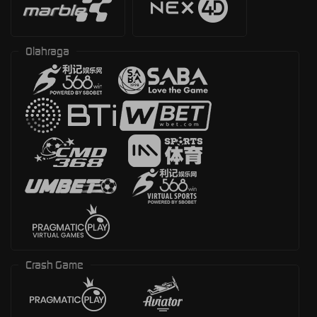
Olahraga
Crash Game