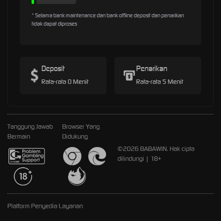
* Selama bank maintenance dan bank offline deposit dan penarikan
tidak dapat diproses
Deposit
Penarikan
Rata-rata 0 Menit
Rata-rata 5 Menit
Tanggung Jawab
Browser Yang
Bermain
Didukung
©2026 BABAWIN. Hak cipta
dilindungi | 18+
Platform Penyedia Layanan