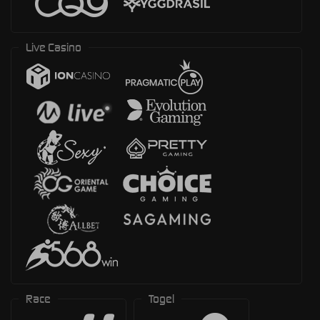
Live Casino
Race
Togel