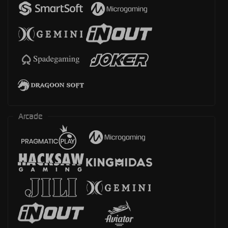
Arcade