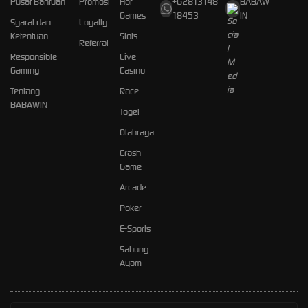
Pusat Bantuan
Promosi
Hot
+62813148
BABAW
Games
18453
IN
Syarat dan
Loyalty
Ketentuan
Slots
Referral
Responsible
Live
Gaming
Casino
Tentang
Race
BABAWIN
Togel
Olahraga
Crash
Game
Arcade
Poker
E-Sports
Sabung
Ayam