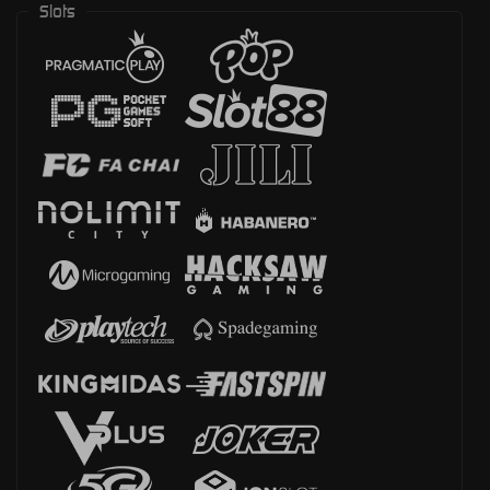
Slots