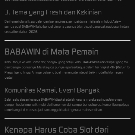
3. Tema yang Fresh dan Kekinian
Dari tema futuristik, petualangan luar angkasa, sampai dunia mistis ala mitologi Asia—
semua ada! BABAWIN tahu banget gimana caranya bikin visual yang gak ngebosenin dan
sesuai tren tahun 2026.
BABAWIN di Mata Pemain
Kalau tanya ke komunitas slot, banyak yang setuju kalau BABAWIN itu developer yang fair
dan banyak bonusnya. Mereka juga punya reputasi bagus dalam hal tingkat RTP (Return to
Player) yang tinggi. Artinya, peluang buat menang dan dapet balik modal tuh lumayan
gede!
Komunitas Ramai, Event Banyak
Salah satu alasan kenapa BABAWIN disukai adalah karena mereka sering adain event
dengan hadiah menarik, mulai dari turnamen slot sampai bonus top-up. Komunitasnya juga
rame banget di medsos, jadi kamu nggak bakal ngerasa main sendirian.
Kenapa Harus Coba Slot dari