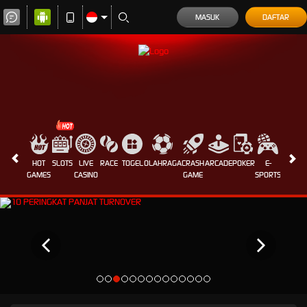
MASUK
DAFTAR
HOT
SLOTS
LIVE
RACE
TOGEL
OLAHRAGA
CRASH
ARCADE
POKER
E-
SABUN
GAMES
CASINO
GAME
SPORTS
AYAM