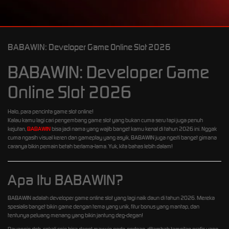
A
BABAWIN: Developer Game Online Slot 2026
BABAWIN: Developer Game
Online Slot 2026
Halo, para pencinta game slot online!
Kalau kamu lagi cari pengembang game slot yang bukan cuma seru tapi juga penuh
kejutan,
BABAWIN
bisa jadi nama yang wajib banget kamu kenal di tahun 2026 ini. Nggak
cuma ngasih visual keren dan gameplay yang asyik, BABAWIN juga ngerti banget gimana
caranya bikin pemain betah berlama-lama. Yuk, kita bahas lebih dalam!
Apa Itu BABAWIN?
BABAWIN adalah developer game online slot yang lagi naik daun di tahun 2026. Mereka
spesialis banget bikin game dengan tema yang unik, fitur bonus yang mantap, dan
tentunya peluang menang yang bikin jantung deg-degan!
Bayangin deh, sekali spin bisa dapet maxwin gede-gedean, ditambah tampilan grafis yang