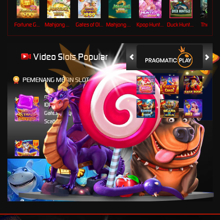
Fortune Gems 500
Mahjong Ways
Gates of Olympus 1000
Mahjong Ways 2
Kpop Hunter Zeus
Duck Hunters
The Cryp
Video Slots Popular
PEMENANG MESIN SLOT
menangm****g
IDR
9,179,620.00
Gates of Olympus Super
Scatter
menangm****g
IDR
7,076,880.00
Gates of Olympus Super
Scatter
agungra****a
IDR
4,211,280.00
Sweet Bonanza 1000
s****1