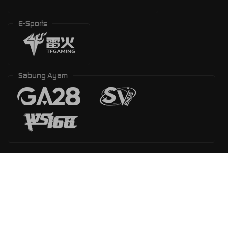
E-Sports
Sabung Ayam