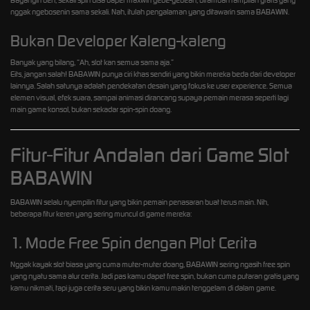
nggak ngebosenin sama sekali. Nah, itulah pengalaman yang ditawarin sama BABAWIN.
Bukan Developer Kaleng-kaleng
Banyak yang bilang, “Ah, slot kan semua sama aja.”
Eits, jangan salah! BABAWIN punya ciri khas sendiri yang bikin mereka beda dari developer
lainnya. Salah satunya adalah pendekatan desain yang fokus ke user experience. Semua
elemen visual, efek suara, sampai animasi dirancang supaya pemain merasa seperti lagi
main game konsol, bukan sekadar spin-spin doang.
Fitur-Fitur Andalan dari Game Slot
BABAWIN
BABAWIN selalu nyempilin fitur yang bikin pemain penasaran buat terus main. Nih,
beberapa fitur keren yang sering muncul di game mereka:
1. Mode Free Spin dengan Plot Cerita
Nggak kayak slot biasa yang cuma muter-muter doang, BABAWIN sering ngasih free spin
yang nyatu sama alur cerita. Jadi pas kamu dapet free spin, bukan cuma putaran gratis yang
kamu nikmati, tapi juga cerita seru yang bikin kamu makin tenggelam di dalam game.