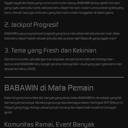
Nggak kayak slot biasa yang cuma muter-muter doang, BABAWIN sering ngasih free spin
yang nyatu sama alur cerita. Jadi pas kamu dapet free spin, bukan cuma putaran gratis yang
kamu nikmati, tapi juga cerita seru yang bikin kamu makin tenggelam di dalam game.
2. Jackpot Progresif
BABAWIN juga punya jackpot progresif yang terus naik setiap kali ada pemain main. Bisa-
bisa kamu dapet hadiah ratusan juta dari satu putaran aja! Siapa sih yang nggak mau?
3. Tema yang Fresh dan Kekinian
Dari tema futuristik, petualangan luar angkasa, sampai dunia mistis ala mitologi Asia—
semua ada! BABAWIN tahu banget gimana caranya bikin visual yang gak ngebosenin dan
sesuai tren tahun 2026.
BABAWIN di Mata Pemain
Kalau tanya ke komunitas slot, banyak yang setuju kalau BABAWIN itu developer yang fair
dan banyak bonusnya. Mereka juga punya reputasi bagus dalam hal tingkat RTP (Return to
Player) yang tinggi. Artinya, peluang buat menang dan dapet balik modal tuh lumayan
gede!
Komunitas Ramai, Event Banyak