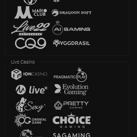
Live Casino