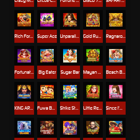
Crazy Money Rolling
Circus-Lucky Mix
Fortune Horse
DISCO 777
SAFARI HEAT 2-MULTIPLY FUN
Rich Fortune 2
Super Ace
Unparalleled Phoenix Dynasty
Gold Rush Blast
Ragnarok Odin
Fortunate Lion-Lucky Mix
Big Eater
Sugar Bar
Mayan Adventure2
Beach Baby
KING ARTHUR
Fuwa Baoxi
Strike Storm
Little Red Riding Hood
Since I'm here