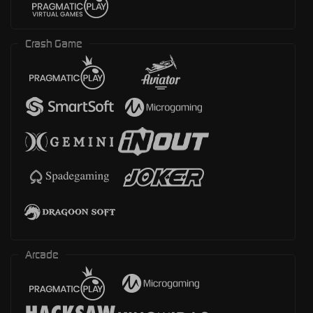
Crash Game
Arcade