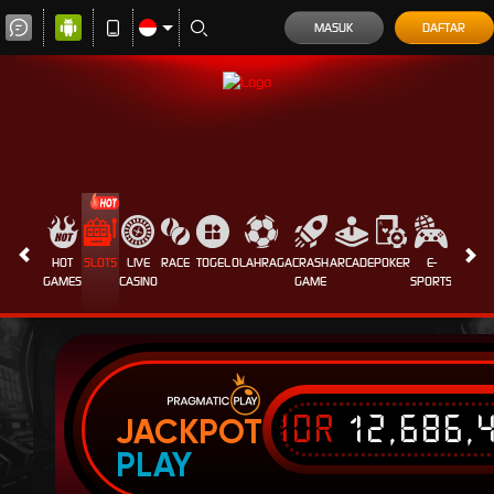
MASUK
DAFTAR
HOT
SLOTS
LIVE
RACE
TOGEL
OLAHRAGA
CRASH
ARCADE
POKER
E-
SABUN
GAMES
CASINO
GAME
SPORTS
AYAM
IDR
12,686,
JACKPOT
PLAY