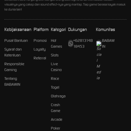
visualnya yang cakep dan sound effect-nya yang mantap. Tiap game berasa kayak masuk
ke dunia lain!
Kebijaksanaan
Platform
Kategori
Dukungan
Komunitas
Pusat Bantuan
Promosi
Hot
+62813148
BABAW
Games
18453
IN
Syarat dan
Loyalty
Ketentuan
Slots
Referral
Responsible
Live
Gaming
Casino
Tentang
Race
BABAWIN
Togel
Olahraga
Crash
Game
Arcade
Poker