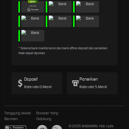
* Selama bank maintenance dan bank offline deposit dan penarikan
tidak dapat diproses
Deposit
Penarikan
Rata-rata 0 Menit
Rata-rata 5 Menit
Tanggung Jawab
Browser Yang
Bermain
Didukung
©2026 BABAWIN. Hak cipta