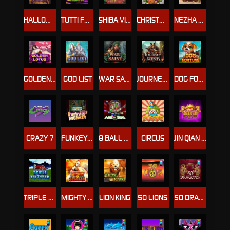
HALLOWIN
TUTTI FRUTTI
SHIBA VILLAGE
CHRISTMAS GIFT
NEZHA DEMON REBORN
GOLDEN LOTUS
GOD LIST
WAR SAINT
JOURNEY WEST
DOG FORTUNE
CRAZY 7
FUNKEY MONKEY
8 BALL SLOTS
CIRCUS
JIN QIAN WA
TRIPLE TWISTER
MIGHTY SPARTAN
LION KING
50 LIONS
50 DRAGONS