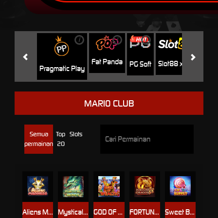
i
i
i
i
i
Facha
Fat Panda
Slot88 x PP
PG Soft
Pragmatic Play
MARIO CLUB
Semua
Top
Slots
permainan
20
Aliens Madness
Mystical Beasts
GOD OF WEALTH
FORTUNE DRAGON 88
Sweet Buffet