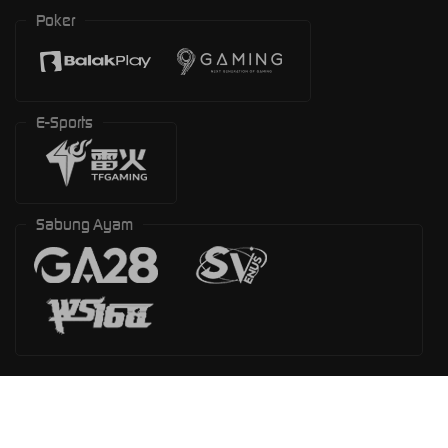
Poker
E-Sports
Sabung Ayam