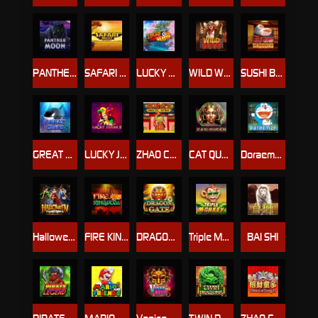
PANTHER MOON
SAFARI HEAT
LUCKY BEASTS
WILD WEST
SUSHI BONANZA
GREAT BLUE
LUCKY JOKER 5
ZHAO CAI JIN BAO
CAT QUEEN
Doraemon
Halloween Fortune
FIRE KINGDOM
DRAGON GATE
Triple Monkey
BAI SHI