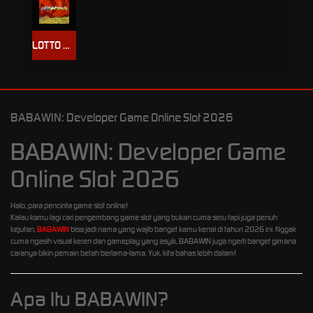
LOTTO MADNESS
BABAWIN: Developer Game Online Slot 2026
BABAWIN: Developer Game
Online Slot 2026
Halo, para pencinta game slot online!
Kalau kamu lagi cari pengembang game slot yang bukan cuma seru tapi juga penuh
kejutan,
BABAWIN
bisa jadi nama yang wajib banget kamu kenal di tahun 2026 ini. Nggak
cuma ngasih visual keren dan gameplay yang asyik, BABAWIN juga ngerti banget gimana
caranya bikin pemain betah berlama-lama. Yuk, kita bahas lebih dalam!
Apa Itu BABAWIN?