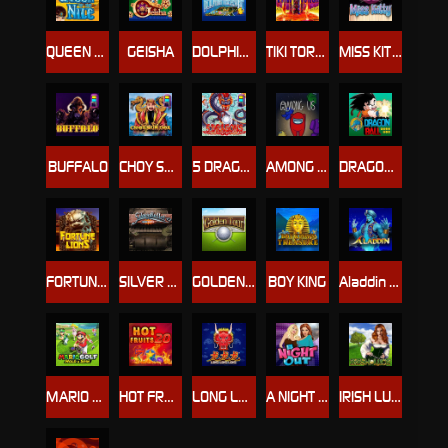
QUEEN OF THE NILE
GEISHA
DOLPHIN TREASURE
TIKI TORCH
MISS KITTY
BUFFALO
CHOY SUN DOA
5 DRAGONS
AMONG US
DRAGON BALL
FORTUNE LIONS
SILVER BULLET
GOLDEN TOUR
BOY KING
Aladdin Wishes
MARIO GOLF
HOT FRUITS 20
LONG LONG LONG
A NIGHT OUT
IRISH LUCK