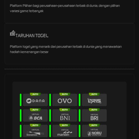
Platform Pilihan bagi perusahaan-perusahaan terbaik di dunia, dengan pilihan
variasi game terbanyak
TARUHAN TOGEL
Platform togel yang menarik dari perusahan terbaik di dunia yang menawarkan
hadiah kemenangan besar