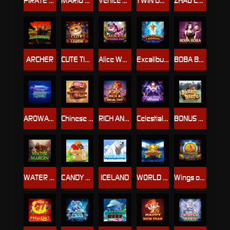
PIRATE LEGEND
MARIO AND FRIENDS
Venice Mask
TWIN DRAGON
ZHAO CAI TONG ZHI
ARCHER
CUTE TIGER
Alice Wonderland
Excalibur Legend
BOBA BOBA
AROWANAS LUCK
Chinese Fair
RICH AND WEALTHY
Celestial Goddess
BONUS BEAR
WATER MARGIN
CANDY CRUSH
ICELAND
WORLD CUP FRENZY
Wings of God