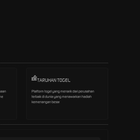
TARUHAN TOGEL
haan
Platform togel yang menarik dari perusahan
ame
terbaik di dunia yang menawarkan hadiah
kemenangan besar