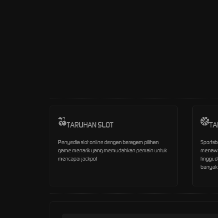
TARUHAN SLOT
TA
Penyedia slot online dengan beragam pilihan
Sportsb
game menarik yang memudahkan pemain untuk
menawar
mencapai jackpot
tinggi,
banyak 