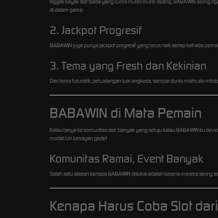
Nggak kayak slot biasa yang cuma muter-muter doang, BABAWIN sering ngasih
di dalam game.
2. Jackpot Progresif
BABAWIN juga punya jackpot progresif yang terus naik setiap kali ada pemai
3. Tema yang Fresh dan Kekinian
Dari tema futuristik, petualangan luar angkasa, sampai dunia mistis ala 
BABAWIN di Mata Pemain
Kalau tanya ke komunitas slot, banyak yang setuju kalau BABAWIN itu devel
modal tuh lumayan gede!
Komunitas Ramai, Event Banyak
Salah satu alasan kenapa BABAWIN disukai adalah karena mereka sering ad
Kenapa Harus Coba Slot da