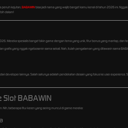
a penuh kejutan,
BABAWIN
bisa jadi nama yang wajib banget kamu kenal di tahun 2026 ini. Ngga
ebih dalam!
2026. Mereka spesialis banget bikin game dengan tema yang unik, fitur bonus yang mantap, dan 
lan grafis yang nggak ngebosenin sama sekali. Nah, itulah pengalaman yang ditawarin sama BAB
a dari developer lainnya. Salah satunya adalah pendekatan desain yang fokus ke user experience
me Slot BABAWIN
n. Nih, beberapa fitur keren yang sering muncul di game mereka:
ta