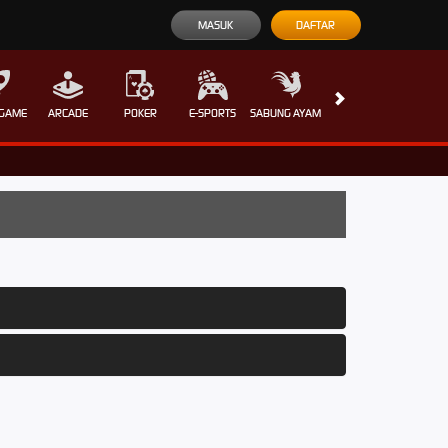
MASUK
DAFTAR
 GAME
ARCADE
POKER
E-SPORTS
SABUNG AYAM
PROMOSI